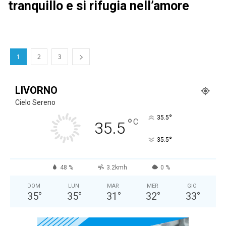
tranquillo e si rifugia nell’amore
1
2
3
LIVORNO
Cielo Sereno
°
35.5
°
C
35.5
°
35.5
48 %
3.2kmh
0 %
DOM
LUN
MAR
MER
GIO
35
°
35
°
31
°
32
°
33
°