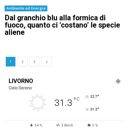
Ambiente ed Energia
Dal granchio blu alla formica di
fuoco, quanto ci ‘costano’ le specie
aliene
1
2
3
LIVORNO
Cielo Sereno
°
32.7
°
C
31.3
°
31.3
54 %
3.8kmh
0 %