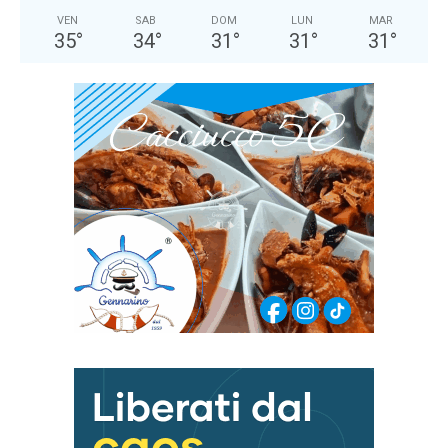
VEN
SAB
DOM
LUN
MAR
35
°
34
°
31
°
31
°
31
°