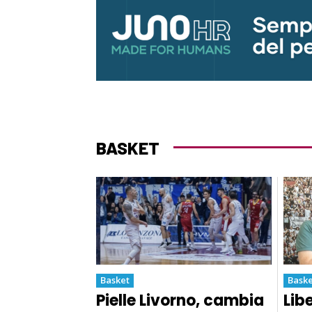
BASKET
Basket
Baske
Pielle Livorno, cambia
Lib