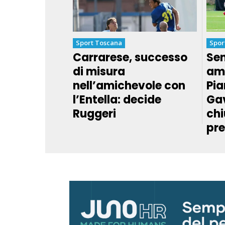
Sport Toscana
Spor
Carrarese, successo
Sen
di misura
ami
nell’amichevole con
Pia
l’Entella: decide
Ga
Ruggeri
chi
pr