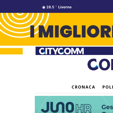
28.5
C
Livorno
CRONACA
POL