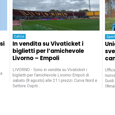
Calcio
Spor
si
In vendita su Vivaticket i
Uni
biglietti per l’amichevole
sve
Livorno – Empoli
cam
LIVORNO - Sono in vendita su Vivaticket i
Uffici
za
biglietti per l’amichevole Livorno-Empoli di
nuova
sabato (8 agosto) alle 21 I prezzi. Curva Nord e
Guidi
Settore Ospiti...
l'Ama