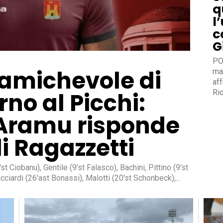
q
l
c
G
PO
l’amichevole di
mat
af
rno al Picchi:
Rio
 Aramu risponde
di Ragazzetti
acciardi (26'ast Bonassi), Malotti (20'st Schonbeck),...