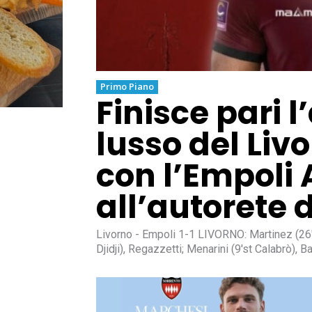
Primo Piano
Finisce pari 
lusso del Livo
con l’Empoli
all’autorete 
Livorno - Empoli 1-1 LIVORNO: Martinez (26'st Ciobanu), Gentile (9'st Falasco), Bachini, Pittino (9'st
Djidji), Regazzetti; Menarini (9'st Calabrò), B