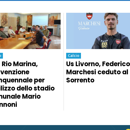
o
Calcio
 Rio Marina,
Us Livorno, Federico
venzione
Marchesi ceduto al
nquennale per
Sorrento
ilizzo dello stadio
unale Mario
nnoni