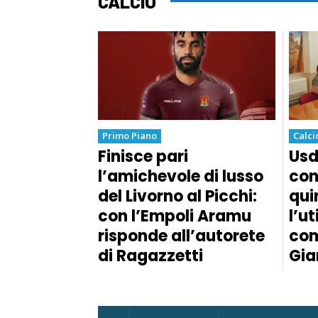
CALCIO
Primo Piano
Calci
Finisce pari
Usd
l’amichevole di lusso
con
del Livorno al Picchi:
qui
con l’Empoli Aramu
l’ut
risponde all’autorete
com
di Ragazzetti
Gia