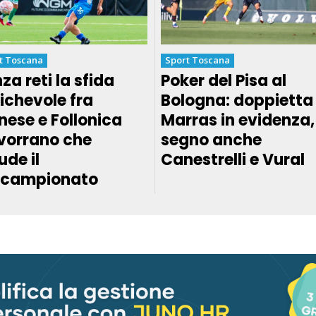
t Toscana
Sport Toscana
za reti la sfida
Poker del Pisa al
chevole fra
Bologna: doppietta 
nese e Follonica
Marras in evidenza,
vorrano che
segno anche
ude il
Canestrelli e Vural
ecampionato