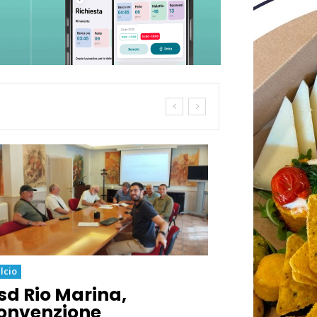
lcio
sd Rio Marina,
onvenzione