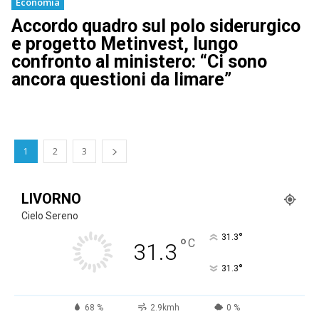
Economia
Accordo quadro sul polo siderurgico
e progetto Metinvest, lungo
confronto al ministero: “Ci sono
ancora questioni da limare”
1
2
3
LIVORNO
Cielo Sereno
°
31.3
°
C
31.3
°
31.3
68 %
2.9kmh
0 %