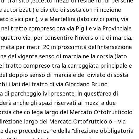
 di transito (eccetto mezzi di residenti, di persone
 autorizzati) e divieto di sosta con rimozione
to civici pari), via Martellini (lato civici pari), via
na nel tratto compreso tra via Pigli e via Provinciale
e quattro vie, per consentire l’inversione di marcia,
fermata per metri 20 in prossimità dell’intersezione
one del vigente senso di marcia nella corsia (lato
el tratto compreso tra la carreggiata principale e
 del doppio senso di marcia e del divieto di sosta
i i lati del tratto di via Giordano Bruno
ea di parcheggio ivi presente; in quest’area di
derà anche gli spazi riservati ai mezzi a due
orsia che collega largo del Mercato Ortofrutticolo
direzione largo del Mercato Ortofrutticolo – via
 e dare precedenza” e della “direzione obbligatoria