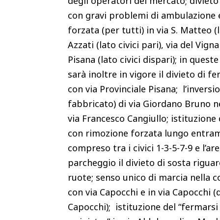
degli operatori del mercato; divieto
con gravi problemi di ambulazione e
forzata (per tutti) in via S. Matteo (la
Azzati (lato civici pari), via del Vig
Pisana (lato civici dispari); in quest
sarà inoltre in vigore il divieto di 
con via Provinciale Pisana; l’inversi
fabbricato) di via Giordano Bruno n
via Francesco Cangiullo; istituzione
con rimozione forzata lungo entramb
compreso tra i civici 1-3-5-7-9 e l’ar
parcheggio il divieto di sosta riguar
ruote; senso unico di marcia nella c
con via Capocchi e in via Capocchi (
Capocchi); istituzione del “fermarsi