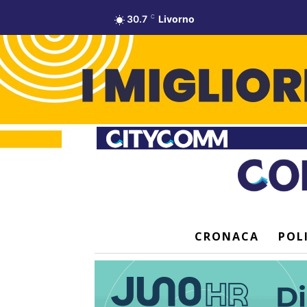
30.7
C
Livorno
CRONACA
POL