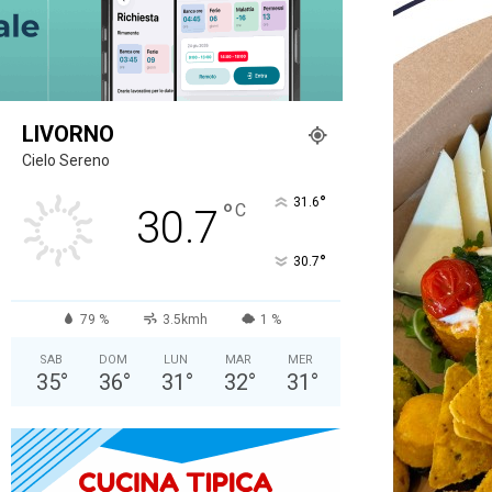
LIVORNO
Cielo Sereno
°
31.6
°
C
30.7
°
30.7
79 %
3.5kmh
1 %
SAB
DOM
LUN
MAR
MER
35
°
36
°
31
°
32
°
31
°